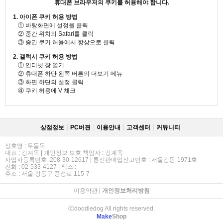
휴대폰 브라우저의 쿠키를 허용해야 합니다.
1. 아이폰 쿠키 허용 방법
① 바탕화면에 설정을 클릭
② 중간 위치의 Safari를 클릭
③ 중간 쿠키 허용에서 항상으로 클릭
2. 갤럭시 쿠키 허용 방법
① 인터넷 창 열기
② 휴대폰 하단 왼쪽 버튼의 더보기 메뉴
③ 화면 하단의 설정 클릭
④ 쿠키 허용에 V 체크
상점정보
PC버젼
이용안내
고객센터
커뮤니티
상호명 : 두들독
대표 : 강계옥 | 개인정보 보호 책임자 : 강계옥
사업자등록번호 :208-30-12617 | 통신판매업신고번호 : 서울강동-1971호
전화 : 02-533-4127 | 팩스 :
주소 : 서울 강동구 풍성로 115-7
이용약관
|
개인정보처리방침
ⓒdoodledog All rights reserved.
Make
Shop