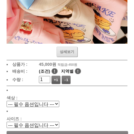
상세보기
상품가 :
45,000원
적립금:450원
배송비 :
(조건)
!
지역별
!
수량 :
+1
-1
색상 :
사이즈 :