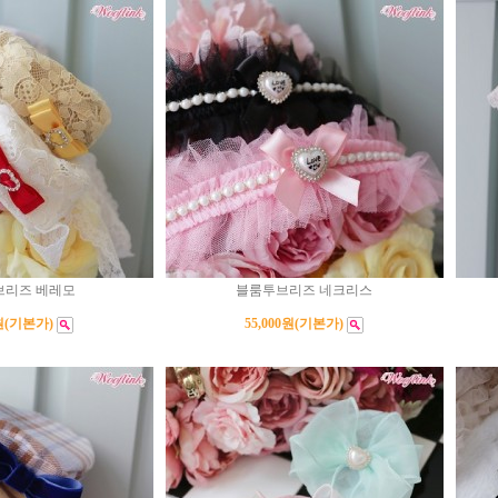
브리즈 베레모
블룸투브리즈 네크리스
원
(기본가)
55,000원
(기본가)