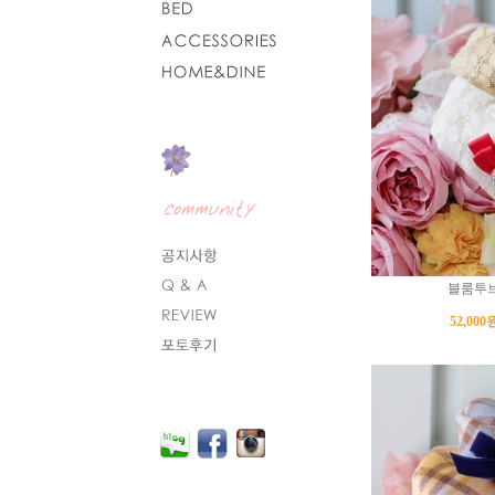
블룸투
52,000