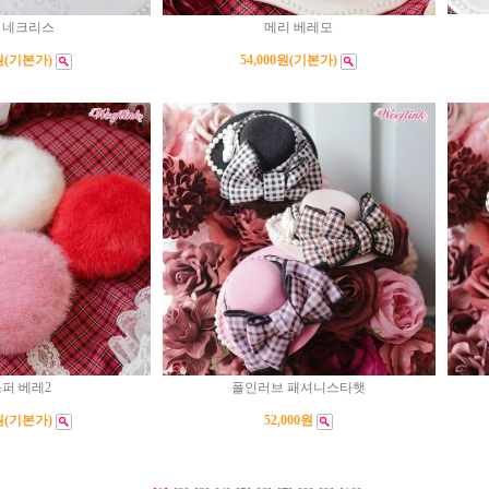
 네크리스
메리 베레모
원
(기본가)
54,000원
(기본가)
퍼 베레2
폴인러브 패셔니스타햇
원
(기본가)
52,000원