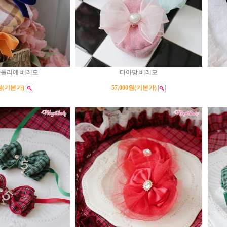
아틀리에 베레모
디아망 베레모
원
(기본가)
57,000원
(기본가)