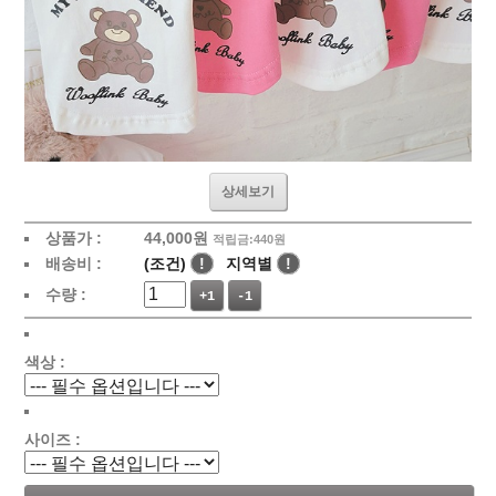
상세보기
상품가 :
44,000원
적립금:440원
배송비 :
(조건)
!
지역별
!
수량 :
+1
-1
색상 :
사이즈 :