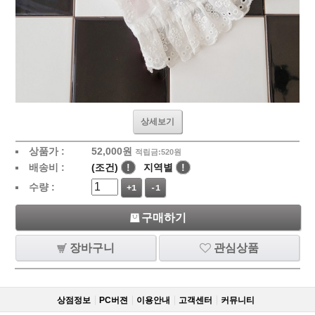
상세보기
상품가 :
52,000
원
적립금:520원
배송비 :
(조건)
!
지역별
!
수량 :
+1
-1
구매하기
장바구니
관심상품
상점정보
PC버젼
이용안내
고객센터
커뮤니티