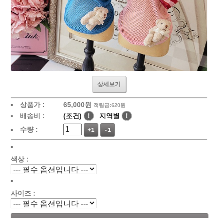
상세보기
상품가 :
65,000원
적립금:620원
배송비 :
(조건)
!
지역별
!
수량 :
+1
-1
색상 :
사이즈 :