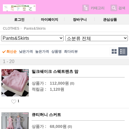
카테고리
검색
로그인
마이페이지
장바구니
관심상품
CLOTHES
Pants&Skirts
최신순
낮은가격
높은가격
상품명
최다리뷰
1 - 20
밀크쉐이크 스웨트팬츠 맘
상품가 :
112,000원
(0)
적립금 :
1,120원
1
큐티허니 스커트
상품가 :
68,000원
(0)