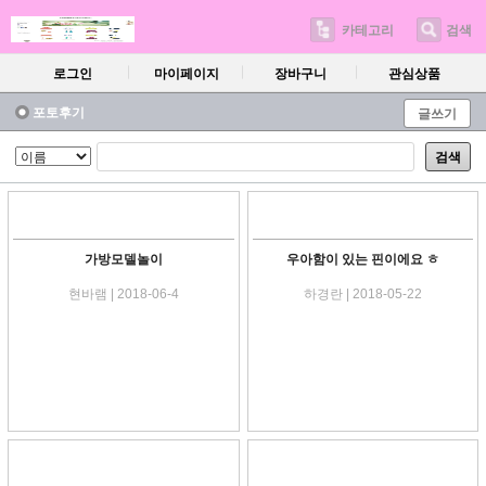
카테고리
검색
로그인
마이페이지
장바구니
관심상품
포토후기
글쓰기
검색
가방모델놀이
우아함이 있는 핀이에요 ㅎ
현바램 | 2018-06-4
하경란 | 2018-05-22