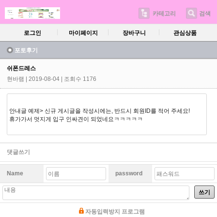
카테고리
검색
로그인
마이페이지
장바구니
관심상품
포토후기
쉬폰드레스
현바램
| 2019-08-04 | 조회수 1176
안내글 예제> 신규 게시글을 작성시에는, 반드시 회원ID를 적어 주세요!
휴가가서 멋지게 입구 인싸견이 되었네요ㅋㅋㅋㅋㅋ
댓글쓰기
Name
password
쓰기
자동입력방지 프로그램