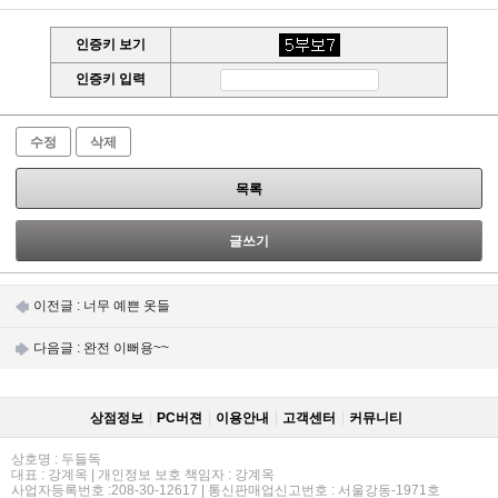
인증키 보기
인증키 입력
수정
삭제
목록
글쓰기
이전글 :
너무 예쁜 옷들
다음글 :
완전 이뻐용~~
상점정보
PC버젼
이용안내
고객센터
커뮤니티
상호명 : 두들독
대표 : 강계옥 | 개인정보 보호 책임자 : 강계옥
사업자등록번호 :208-30-12617 | 통신판매업신고번호 : 서울강동-1971호