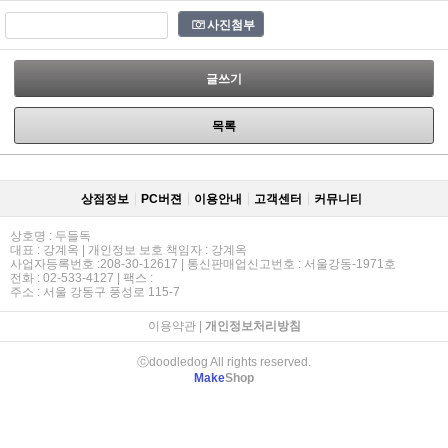
사진첨부
글쓰기
목록
상점정보
PC버젼
이용안내
고객센터
커뮤니티
상호명 : 두들독
대표 : 강계옥 | 개인정보 보호 책임자 : 강계옥
사업자등록번호 :208-30-12617 | 통신판매업신고번호 : 서울강동-1971호
전화 : 02-533-4127 | 팩스 :
주소 : 서울 강동구 풍성로 115-7
이용약관
|
개인정보처리방침
ⓒdoodledog All rights reserved.
Make
Shop