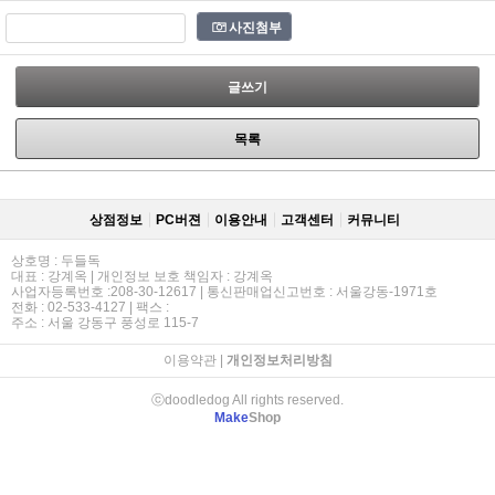
사진첨부
글쓰기
목록
상점정보
PC버젼
이용안내
고객센터
커뮤니티
상호명 : 두들독
대표 : 강계옥 | 개인정보 보호 책임자 : 강계옥
사업자등록번호 :208-30-12617 | 통신판매업신고번호 : 서울강동-1971호
전화 : 02-533-4127 | 팩스 :
주소 : 서울 강동구 풍성로 115-7
이용약관
|
개인정보처리방침
ⓒdoodledog All rights reserved.
Make
Shop