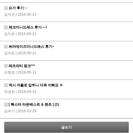
슈가 후기 ~
김지은
| 2016-05-21
체크미니드레스 후기~~!
김지은
| 2016-05-21
써머데이즈미니드레스 후기~
김지은
| 2016-05-21
레츠파티 핑크^^
민현정
| 2016-05-11
역시 커플로 입히니 더욱 이뻐요 ㅎ
하경란
| 2016-04-15
[ 롹스타 타운베스트 & 팬츠 ]
(1)
김숙기
| 2016-02-28
글쓰기