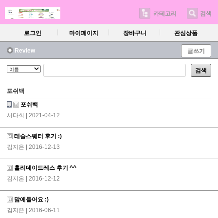
카테고리
검색
로그인
마이페이지
장바구니
관심상품
Review
글쓰기
검색
포쉬백
포쉬백
서다희
| 2021-04-12
테슬스웨터 후기 :)
김지은
| 2016-12-13
홀리데이드레스 후기 ^^
김지은
| 2016-12-12
맘에들어요 :)
김지은
| 2016-06-11