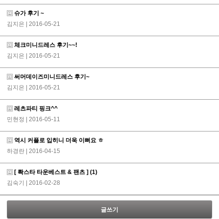
슈가 후기 ~
김지은
| 2016-05-21
체크미니드레스 후기~~!
김지은
| 2016-05-21
써머데이즈미니드레스 후기~
김지은
| 2016-05-21
레츠파티 핑크^^
민현정
| 2016-05-11
역시 커플로 입히니 더욱 이뻐요 ㅎ
하경란
| 2016-04-15
[ 롹스타 타운베스트 & 팬츠 ]
(1)
김숙기
| 2016-02-28
글쓰기