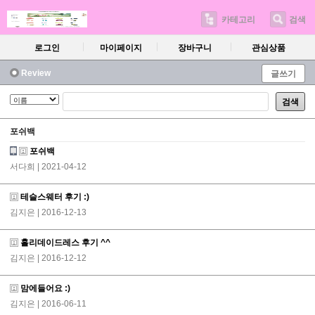
카테고리
검색
로그인
마이페이지
장바구니
관심상품
Review
글쓰기
검색
포쉬백
포쉬백
서다희
| 2021-04-12
테슬스웨터 후기 :)
김지은
| 2016-12-13
홀리데이드레스 후기 ^^
김지은
| 2016-12-12
맘에들어요 :)
김지은
| 2016-06-11