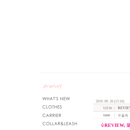
2019. 09. 26 (13:10)
REVI
title :
name :
두들독
♤REVIEW,