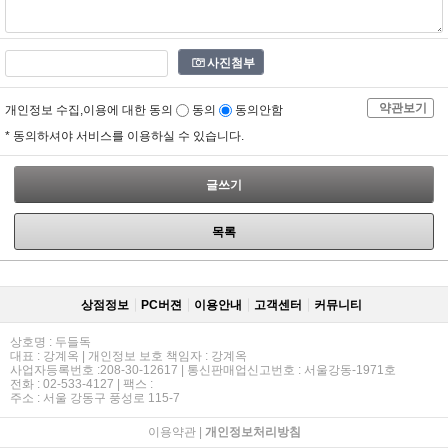
사진첨부
약관보기
개인정보 수집,이용에 대한 동의
동의
동의안함
* 동의하셔야 서비스를 이용하실 수 있습니다.
글쓰기
목록
상점정보
PC버젼
이용안내
고객센터
커뮤니티
상호명 : 두들독
대표 : 강계옥 | 개인정보 보호 책임자 : 강계옥
사업자등록번호 :208-30-12617 | 통신판매업신고번호 : 서울강동-1971호
전화 : 02-533-4127 | 팩스 :
주소 : 서울 강동구 풍성로 115-7
이용약관
|
개인정보처리방침