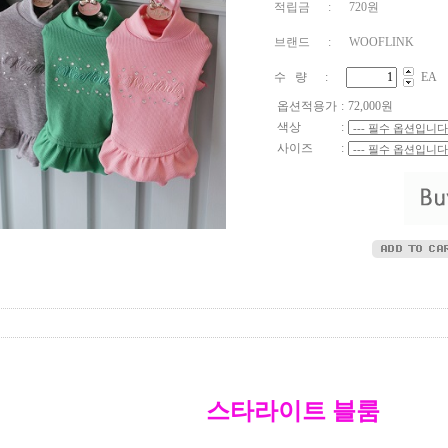
적립금 : 720원
브랜드 : WOOFLINK
수 량 :
EA
옵션적용가
:
72,000
원
색상
:
사이즈
:
스타라이트 블룸