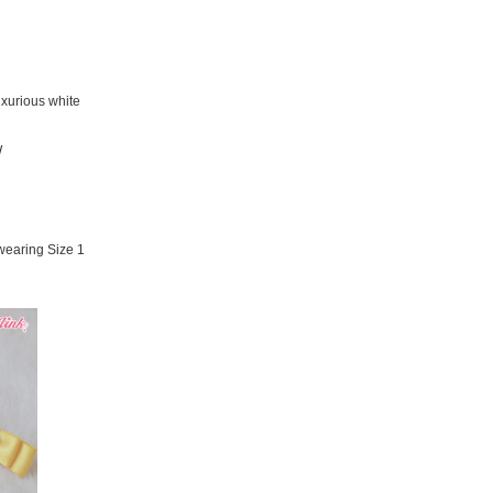
uxurious white
W
earing Size 1