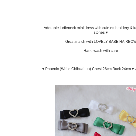
Adorable turtleneck mini dress with cute embroidery & l
stones ♥
Great match with LOVELY BABE HAIRBO
Hand wash with care
♥ Phoenix (White Chihuahua) Chest 26cm Back 24cm ♥ w