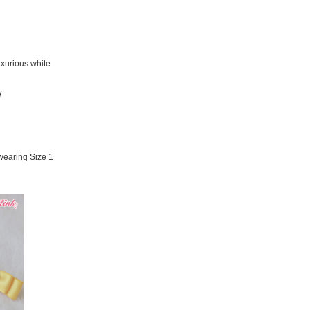
uxurious white
W
earing Size 1