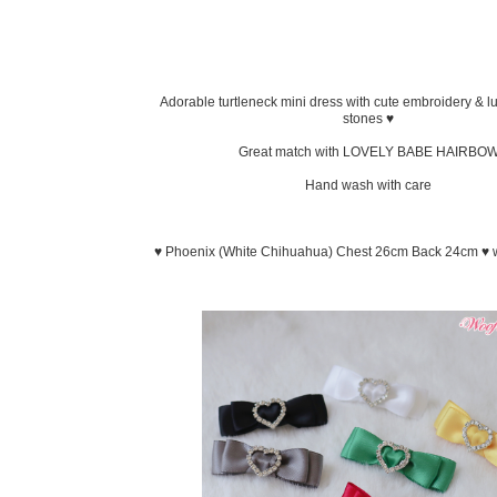
Adorable turtleneck mini dress with cute embroidery & l
stones ♥
Great match with LOVELY BABE HAIRBO
Hand wash with care
♥ Phoenix (White Chihuahua) Chest 26cm Back 24cm ♥ w