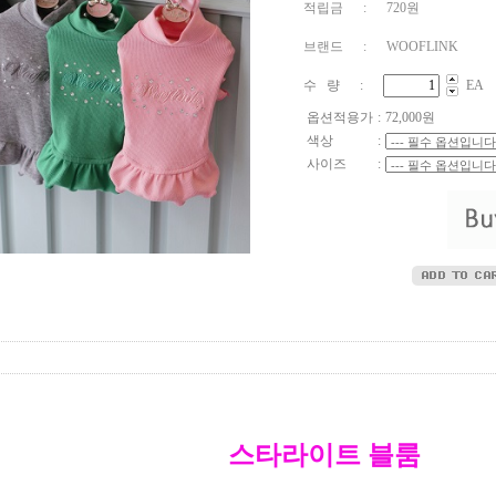
적립금 : 720원
브랜드 : WOOFLINK
수 량 :
EA
옵션적용가
:
72,000
원
색상
:
사이즈
:
스타라이트 블룸