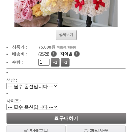
상세보기
상품가 :
75,000원
적립금:750원
배송비 :
(조건)
!
지역별
!
수량 :
+1
-1
색상 :
사이즈 :
구매하기
장바구니
관심상품