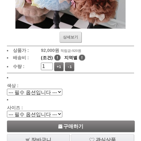
상세보기
상품가 :
92,000원
적립금:920원
배송비 :
(조건)
!
지역별
!
수량 :
+1
-1
색상 :
사이즈 :
구매하기
장바구니
관심상품