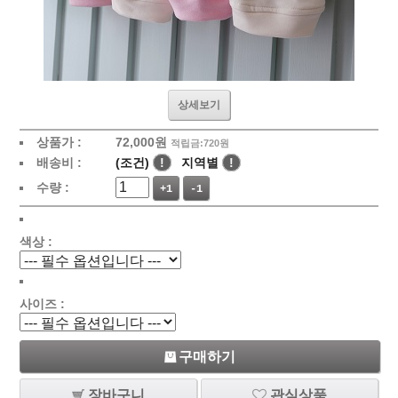
상세보기
상품가 :
72,000원
적립금:720원
배송비 :
(조건)
!
지역별
!
수량 :
+1
-1
색상 :
사이즈 :
구매하기
장바구니
관심상품