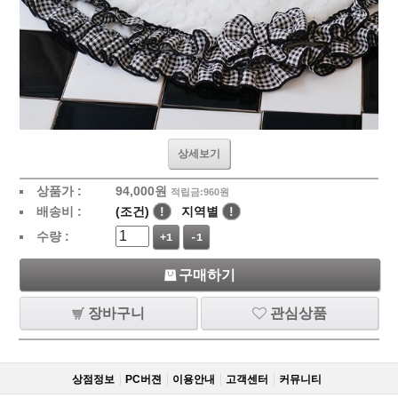
상세보기
상품가 :
94,000
원
적립금:960원
배송비 :
(조건)
!
지역별
!
수량 :
+1
-1
구매하기
장바구니
관심상품
상점정보
PC버젼
이용안내
고객센터
커뮤니티