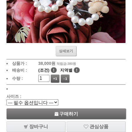
상세보기
상품가 :
38,000원
적립금:380원
배송비 :
(조건)
!
지역별
!
수량 :
+1
-1
사이즈 :
구매하기
장바구니
관심상품